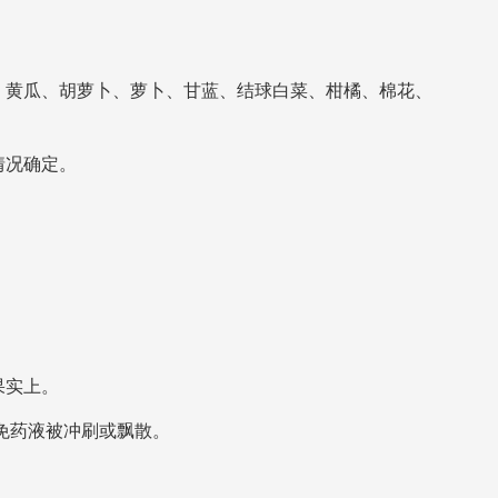
：
、黄瓜、胡萝卜、萝卜、甘蓝、结球白菜、柑橘、棉花、
情况确定。
。
果实上。
免药液被冲刷或飘散。